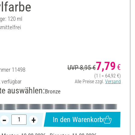
lfarbe
ge: 120 ml
mittelfrei
7,79
€
UVP 8,95 €
ummer
11498
(1 l = 64,92 €)
t verfügbar
Alle Preise zzgl.
Versand
te auswählen:
Bronze
In den Warenkorb