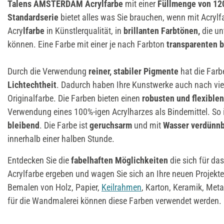
Talens AMSTERDAM Acrylfarbe
mit einer
Füllmenge von 12
Standardserie
bietet alles was Sie brauchen, wenn mit Acrylf
Acry
lfarbe
in Künstlerqualität, in
brillanten Farbtönen,
die un
können. Eine Farbe mit einer je nach Farbton
transparenten b
Durch die Verwendung
reiner, stabiler Pigmente
hat die Farb
Lichtechtheit
. Dadurch haben Ihre Kunstwerke auch nach vie
Originalfarbe. Die Farben bieten einen
robusten und flexiblen
Verwendung eines 100%-igen Acrylharzes als Bindemittel. So 
bleibend
. Die Farbe ist
geruchsarm
und mit
Wasser verdünnb
innerhalb einer halben Stunde.
Entdecken Sie die
fabelhaften Möglichkeiten
die sich für das
Acrylfarbe ergeben und wagen Sie sich an Ihre neuen Projekte
Bemalen von Holz, Papier,
Keilrahmen
, Karton, Keramik, Meta
für die Wandmalerei können diese Farben verwendet werden.