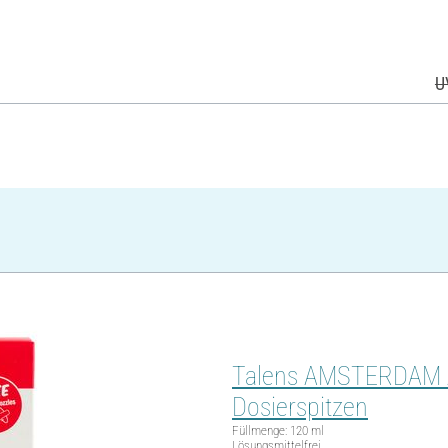
U
Talens AMSTERDAM Acr
Dosierspitzen
Füllmenge: 120 ml
Lösungsmittelfrei