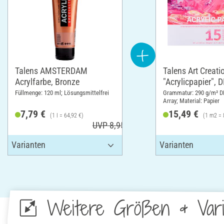
Talens AMSTERDAM
Talens Art Creati
Acrylfarbe, Bronze
"Acrylicpapier", 
Füllmenge: 120 ml; Lösungsmittelfrei
Grammatur: 290 g/m² D
Array; Material: Papier
7,79 €
15,49 €
(1 l = 64,92 €)
(1 m2 = 
UVP 8,95 €
Weitere Größen & Vari