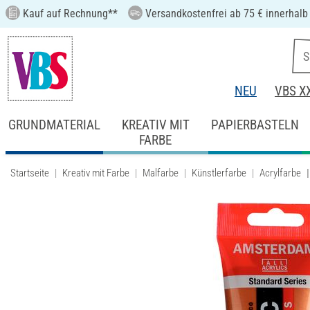
Kauf auf Rechnung**
Versandkostenfrei ab 75 € innerhalb
NEU
VBS X
GRUNDMATERIAL
KREATIV MIT
PAPIERBASTELN
FARBE
Startseite
Kreativ mit Farbe
Malfarbe
Künstlerfarbe
Acrylfarbe