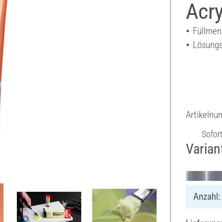
Acry
Füllmen
Lösungs
Artikeln
Sofor
Varian
Anzahl: