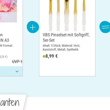
on
VBS Pinselset mit Softgriff,
DIN A3
5er-Set
IN Format:
Inhalt: 5 Stück; Material: Holz,
Kunststoff, Metall, Synthetik
8,99 €
8,26 €)
UVP 17,30 €
anten