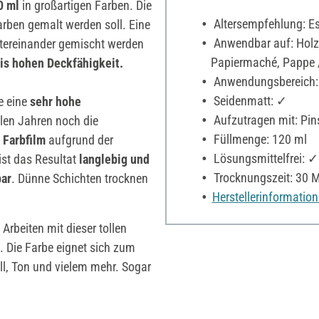
0 ml
in großartigen Farben. Die
Altersempfehlung: Es 
arben gemalt werden soll. Eine
Anwendbar auf: Holz,
tereinander gemischt werden
Papiermaché, Pappe / 
is hohen Deckfähigkeit.
Anwendungsbereich:
Seidenmatt: ✓
e eine
sehr hohe
Aufzutragen mit: Pin
len Jahren noch die
Füllmenge: 120 ml
 Farbfilm
aufgrund der
Lösungsmittelfrei: ✓
ist das Resultat
langlebig und
Trocknungszeit: 30 
ar
. Dünne Schichten trocknen
Herstellerinformatio
 Arbeiten mit dieser tollen
. Die Farbe eignet sich zum
ll, Ton und vielem mehr. Sogar