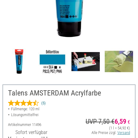
Talens AMSTERDAM Acrylfarbe
(5)
Füllmenge: 120 ml
Lösungsmittelfrei
UVP 7,50 €
6,59
€
Artikelnummer
11496
(1 l = 54,92 €)
Sofort verfügbar
Alle Preise zzgl.
Versand