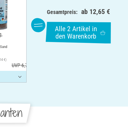
ab
12,65 €
Gesamtpreis:
Alle 2 Artikel in
g,
den Warenkorb
 Sand
14 €)
UVP 6,70 €
anten