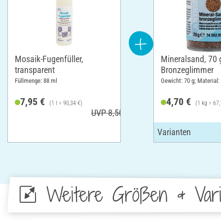
Mosaik-Fugenfüller,
Mineralsand, 70 
transparent
Bronzeglimmer
Füllmenge: 88 ml
Gewicht: 70 g; Material:
7,95 €
4,70 €
(1 l = 90,34 €)
(1 kg = 67,
UVP 8,50 €
Weitere Größen & Vari