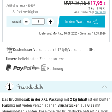
UVP 26,16 €
17,95
€
Artikelnummer
430807
(1 kg = 8,98 €)
Sofort verfügbar
Alle Preise zzgl.
Versand
In den Warenkorb
Anzahl:
Lieferung: Montag, 10.08.2026 - Dienstag, 11.08.2026
Kostenloser Versand ab 75 €*
Versand mit DHL
Unsere beliebtesten Zahlungsarten:
Rechnung
Produktdetails
Das
Bruchmosaik in der XXL Packung mit 2 kg Inhalt
ist ein bunter
Farbmix
mit vielen verschiedenen
Bruchstücken
aus
Glas
mit
abgerundeten Kanten. Die Größe der Bruchstücke beträgt ca. 8-20