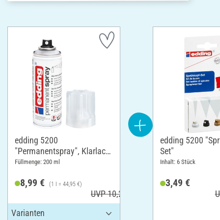
edding 5200
edding 5200 "Spr
"Permanentspray", Klarlack,
Set"
Glänzend
Füllmenge: 200 ml
Inhalt: 6 Stück
8,99 €
3,49 €
(1 l = 44,95 €)
UVP 10,29 €
U