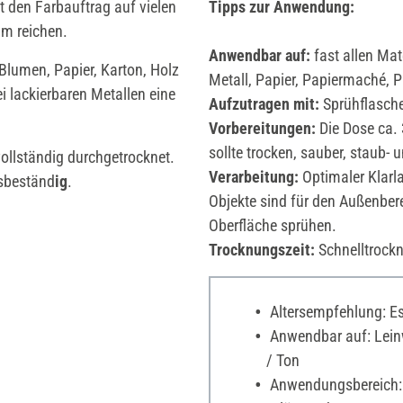
t den Farbauftrag auf vielen
Tipps zur Anwendung:
qm reichen.
Anwendbar auf:
fast allen Mat
Blumen, Papier, Karton, Holz
Metall, Papier, Papiermaché, Pa
i lackierbaren Metallen eine
Aufzutragen mit:
Sprühflasch
Vorbereitungen:
Die Dose ca. 
sollte trocken, sauber, staub- u
vollständig durchgetrocknet.
Verarbeitung:
Optimaler Klarl
gsbeständ
ig
.
Objekte sind für den Außenber
Oberfläche sprühen.
Trocknungszeit:
Schnelltrock
Altersempfehlung: Es 
Anwendbar auf: Leinw
/ Ton
Anwendungsbereich: