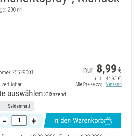
ge: 200 ml
8,99
nur
€
ummer
75529001
(1 l = 44,95 €)
t verfügbar
Alle Preise zzgl.
Versand
te auswählen:
Glänzend
Seidenmatt
In den Warenkorb