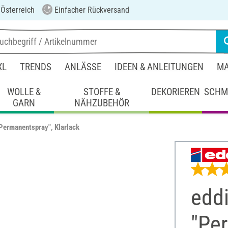
 Österreich
Einfacher Rückversand
XL
TRENDS
ANLÄSSE
IDEEN & ANLEITUNGEN
MA
WOLLE &
STOFFE &
DEKORIEREN
SCHM
GARN
NÄHZUBEHÖR
Permanentspray", Klarlack
edd
"Per