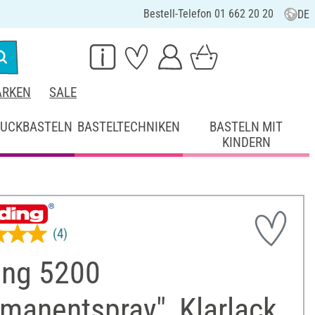
Bestell-Telefon 01 662 20 20
DE
RKEN
SALE
UCKBASTELN
BASTELTECHNIKEN
BASTELN MIT
KINDERN
(4)
ing 5200
manentspray", Klarlack