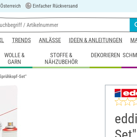
 Österreich
Einfacher Rückversand
XL
TRENDS
ANLÄSSE
IDEEN & ANLEITUNGEN
MA
WOLLE &
STOFFE &
DEKORIEREN
SCHM
GARN
NÄHZUBEHÖR
Sprühkopf-Set"
edd
Set"