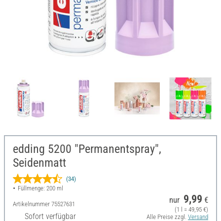
edding 5200 "Permanentspray",
Seidenmatt
(34)
Füllmenge: 200 ml
9,99
nur
€
Artikelnummer
75527631
(1 l = 49,95 €)
Sofort verfügbar
Alle Preise zzgl.
Versand