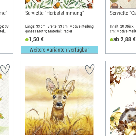
ime"
Serviette "Herbststimmung"
Serviette "C
ge: 33
Länge: 33 cm; Breite: 33 cm; Motiveinteilung
Inhalt: 20 Stück;
tel
ganzes Motiv; Material: Papier
cm; Motiveinteil
Papier
1,50 €
ab 2,88 €
Weitere Varianten verfügbar