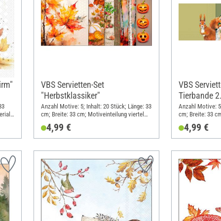
irm"
VBS Servietten-Set
VBS Serviett
"Herbstklassiker"
Tierbande 2
33
Anzahl Motive: 5; Inhalt: 20 Stück; Länge: 33
Anzahl Motive: 5;
rial:
cm; Breite: 33 cm; Motiveinteilung viertel
cm; Breite: 33 cm
Motiv; Material: Papier
Motiv; Material: 
4,99 €
4,99 €