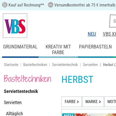
Kauf auf Rechnung**
Versandkostenfrei ab 75 € innerhalb
NEU
VBS X
GRUNDMATERIAL
KREATIV MIT
PAPIERBASTELN
FARBE
Startseite
Basteltechniken
Serviettentechnik
Servietten
Herbst
(
Basteltechniken
HERBST
Serviettentechnik
FARBE
MARKE
MOTI
Servietten
Alltäglich