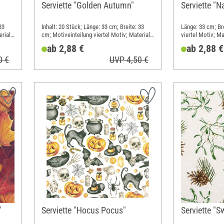
Serviette "Golden Autumn"
Serviette "N
33
Inhalt: 20 Stück; Länge: 33 cm; Breite: 33
Länge: 33 cm; Br
rial:
cm; Motiveinteilung viertel Motiv; Material:
viertel Motiv; Ma
Papier
ab 2,88 €
ab 2,88 €
0 €
UVP 4,50 €
"
Serviette "Hocus Pocus"
Serviette "S