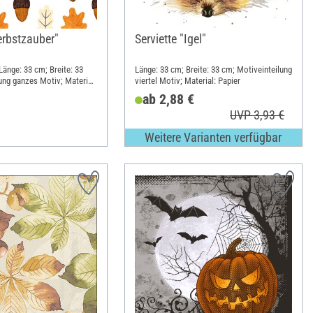
erbstzauber"
Serviette "Igel"
 Länge: 33 cm; Breite: 33
Länge: 33 cm; Breite: 33 cm; Motiveinteilung
ung ganzes Motiv; Material:
viertel Motiv; Material: Papier
ab 2,88 €
UVP 3,93 €
Weitere Varianten verfügbar