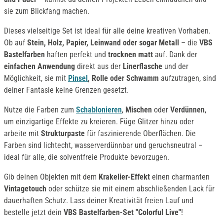
sie zum Blickfang machen.
Dieses vielseitige Set ist ideal für alle deine kreativen Vorhaben.
Ob auf
Stein, Holz, Papier, Leinwand oder sogar Metall
– die
VBS
Bastelfarben
haften perfekt und
trocknen matt
auf. Dank der
einfachen Anwendung
direkt aus der
Linerflasche
und der
Möglichkeit, sie mit
Pinsel
, Rolle oder Schwamm
aufzutragen, sind
deiner Fantasie keine Grenzen gesetzt.
Nutze die Farben zum
Schablonieren
,
Mischen
oder
Verdünnen
,
um einzigartige Effekte zu kreieren. Füge Glitzer hinzu oder
arbeite mit
Strukturpaste
für faszinierende Oberflächen. Die
Farben sind lichtecht, wasserverdünnbar und geruchsneutral –
ideal für alle, die solventfreie Produkte bevorzugen.
Gib deinen Objekten mit dem
Krakelier-Effekt
einen charmanten
Vintagetouch
oder schütze sie mit einem abschließenden Lack für
dauerhaften Schutz. Lass deiner Kreativität freien Lauf und
bestelle jetzt dein
VBS Bastelfarben-Set "Colorful Live"
!