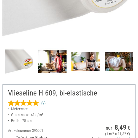
Vlieseline H 609, bi-elastische
(2)
Meterware
Grammatur: 41 g/m²
Breite: 75 cm
8,49
nur
€
Artikelnummer
396561
(1 m2 = 11,32 €)