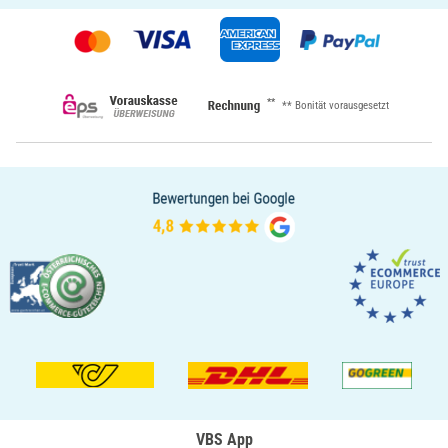
**
** Bonität vorausgesetzt
VBS App