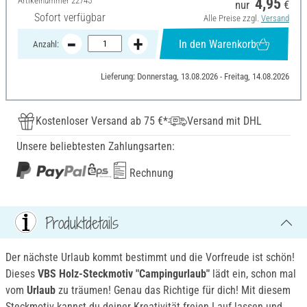
Artikelnummer
22745
4,95
nur
€
Sofort verfügbar
Alle Preise zzgl.
Versand
In den Warenkorb
Anzahl:
Lieferung: Donnerstag, 13.08.2026 - Freitag, 14.08.2026
Kostenloser Versand ab 75 €*
Versand mit DHL
Unsere beliebtesten Zahlungsarten:
Rechnung
Produktdetails
Der nächste Urlaub kommt bestimmt und die Vorfreude ist schön!
Dieses
VBS Holz-Steckmotiv "Campingurlaub"
lädt ein, schon mal
vom
Urlaub
zu träumen! Genau das Richtige für dich! Mit diesem
Steckmotiv kannst du deiner Kreativität freien Lauf lassen und