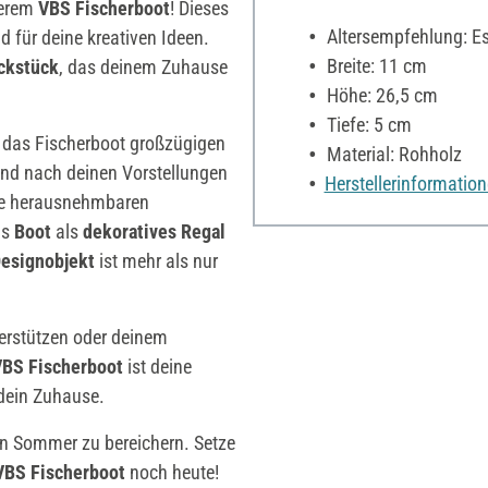
serem
VBS Fischerboot
! Dieses
Altersempfehlung: Es 
d für deine kreativen Ideen.
Breite: 11 cm
uckstück
, das deinem Zuhause
Höhe: 26,5 cm
Tiefe: 5 cm
t das Fischerboot großzügigen
Material: Rohholz
nd nach deinen Vorstellungen
Herstellerinformatio
Die herausnehmbaren
as
Boot
als
dekoratives Regal
Designobjekt
ist mehr als nur
rstützen oder deinem
VBS Fischerboot
ist deine
 dein Zuhause.
n Sommer zu bereichern. Setze
VBS Fischerboot
noch heute!