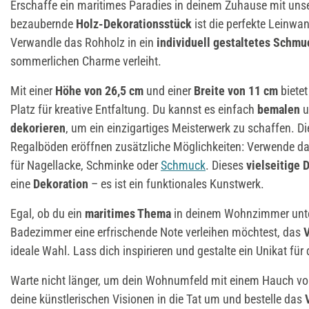
Erschaffe ein maritimes Paradies in deinem Zuhause mit un
bezaubernde
Holz-Dekorationsstück
ist die perfekte Leinwan
Verwandle das Rohholz in ein
individuell gestaltetes Schm
sommerlichen Charme verleiht.
Mit einer
Höhe von 26,5 cm
und einer
Breite von 11 cm
biete
Platz für kreative Entfaltung. Du kannst es einfach
bemalen
u
dekorieren
, um ein einzigartiges Meisterwerk zu schaffen. 
Regalböden eröffnen zusätzliche Möglichkeiten: Verwende d
für Nagellacke, Schminke oder
Schmuck
. Dieses
vielseitige 
eine
Dekoration
– es ist ein funktionales Kunstwerk.
Egal, ob du ein
maritimes Thema
in deinem Wohnzimmer unte
Badezimmer eine erfrischende Note verleihen möchtest, das
ideale Wahl. Lass dich inspirieren und gestalte ein Unikat für
Warte nicht länger, um dein Wohnumfeld mit einem Hauch vo
deine künstlerischen Visionen in die Tat um und bestelle das