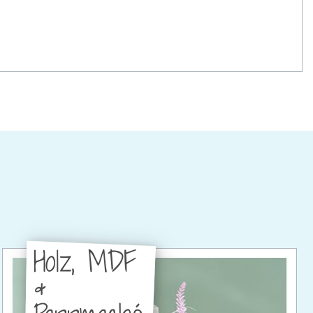
Holz, MDF
&