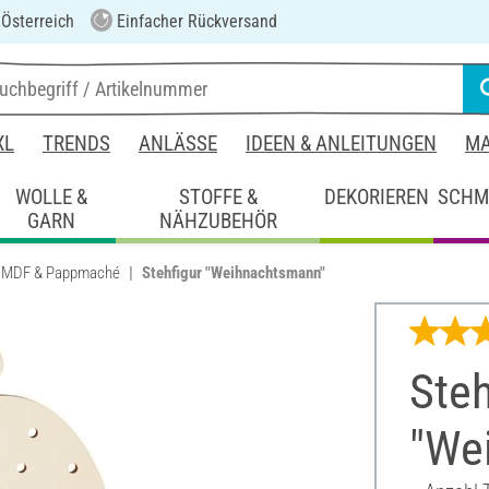
 Österreich
Einfacher Rückversand
XL
TRENDS
ANLÄSSE
IDEEN & ANLEITUNGEN
MA
WOLLE &
STOFFE &
DEKORIEREN
SCHM
GARN
NÄHZUBEHÖR
, MDF & Pappmaché
Stehfigur "Weihnachtsmann"
Steh
"We