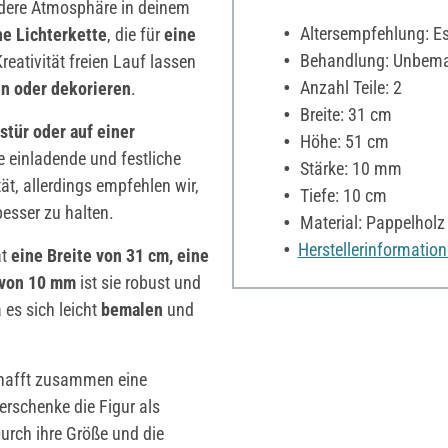
dere Atmosphäre in deinem
Altersempfehlung: Es 
ne Lichterkette
, die für
eine
Behandlung: Unbema
reativität freien Lauf lassen
Anzahl Teile: 2
n oder dekorieren
.
Breite: 31 cm
stür oder auf einer
Höhe: 51 cm
 einladende und festliche
Stärke: 10 mm
tät, allerdings empfehlen wir,
Tiefe: 10 cm
besser zu halten.
Material: Pappelholz
Herstellerinformatio
at
eine Breite von 31 cm, eine
 von 10 mm
ist sie robust und
 es sich leicht
bemalen
und
hafft zusammen eine
erschenke die Figur als
Durch ihre Größe und die