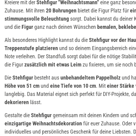
Kreiere mit der
Stehfigur "Weihnachtsmann"
eine ganz beson
Zuhause. Mit ihren
20 Bohrungen
bietet die Figur Platz für
ei
stimmungsvolle Beleuchtung
sorgt. Dabei kannst du deiner K
und die
Figur
ganz nach deinen Wünschen
bemalen, beklebe
Als besonderes Highlight kannst du die
Stehfigur vor der Hau
Treppenstufe platzieren
und so deinem Eingangsbereich eine
Note verleihen. Der Standfuß sorgt dabei für die nötige Stabili
die Figur
zusätzlich mit etwas Leim
zu fixieren, um sie noch 
Die
Stehfigur
besteht aus
unbehandeltem Pappelholz
und h
Höhe von 51 cm
und
eine Tiefe von 10 cm
. Mit
einer Stärke
langlebig. Das Material eignet sich perfekt für DIY-Projekte, da
dekorieren
lässt.
Gestalte die
Stehfigur
gemeinsam mit deinen Kindern und sc
einzigartige Weihnachtsdekoration
für euer Zuhause. Oder v
individuelles und persönliches Geschenk für deine Liebsten. 