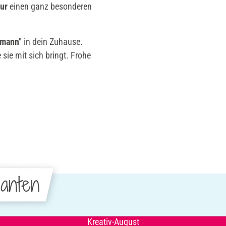
gur
einen ganz besonderen
smann"
in dein Zuhause.
sie mit sich bringt. Frohe
anten
Kreativ-August