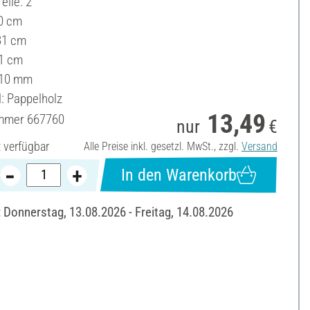
eile: 2
10 cm
 31 cm
1 cm
 10 mm
l: Pappelholz
13,49
ummer
667760
nur
€
t verfügbar
Alle Preise inkl. gesetzl. MwSt., zzgl.
Versand
In den Warenkorb
: Donnerstag, 13.08.2026 - Freitag, 14.08.2026