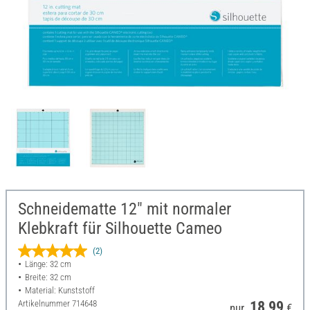
Schneidematte 12" mit normaler
Klebkraft für Silhouette Cameo
(2)
Länge: 32 cm
Breite: 32 cm
Material: Kunststoff
Artikelnummer
714648
18,99
nur
€