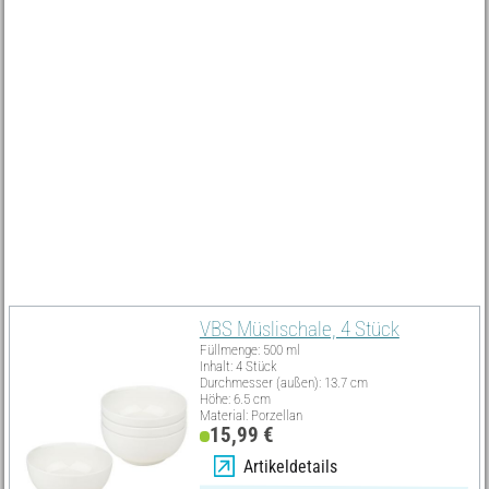
die Porzellanmalstifte richtig zu lagern, um ihre Lebensdauer zu
verlängern. Lege die Stifte waagerecht, um zu verhindern, dass die
Farbe ungleichmäßig ausläuft und die nächste Anwendung
beeinträchtigt.
Hol dir die benötigten Porzellanmalstifte und die richtigen
Utensilien direkt bei uns im Onlineshop und beginne noch heute
mit deinem DIY-Projekt!
Must Have
VBS Müslischale, 4 Stück
Füllmenge: 500 ml
Inhalt: 4 Stück
Durchmesser (außen): 13.7 cm
Höhe: 6.5 cm
Material: Porzellan
15,99 €
Artikeldetails