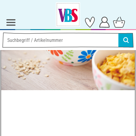
Ideen & Anleitungen
Kreativ mit Farbe
Schalen mit Porzellanmalstiften gestalten
Schalen mit
Porzellanmalstiften
gestalten
Anleitung Nr. 3480
Schwierigkeitsgrad:
Einsteiger