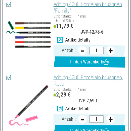
edding 4200 Porcelain brushpen
"Family"
Strichstärke: 1 - 4 mm
Inhalt: 6 Stück
11,79 €
UVP 12,75 €
Artikeldetails
Anzahl:
In den Warenkorb
edding 4200 Porcelain brushpen,
Rosa
Strichstärke: 1 - 4 mm
2,29 €
UVP 2,59 €
Artikeldetails
Anzahl:
In den Warenkorb