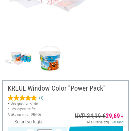
KREUL Window Color "Power Pack"
(1)
Geeignet für Kinder
Lösungsmittelfrei
Artikelnummer
596466
UVP 34,99 €
29,69
€
Sofort verfügbar
Alle Preise zzgl.
Versand