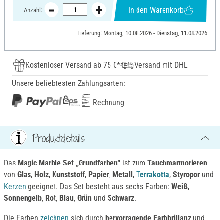
In den Warenkorb
Anzahl:
Lieferung: Montag, 10.08.2026 - Dienstag, 11.08.2026
Kostenloser Versand ab 75 €*
Versand mit DHL
Unsere beliebtesten Zahlungsarten:
Rechnung
Produktdetails
Das
Magic Marble Set „Grundfarben“
ist zum
Tauchmarmorieren
von
Glas
,
Holz
,
Kunststoff
,
Papier
,
Metall
,
Terrakotta
,
Styropor
und
Kerzen
geeignet. Das Set besteht aus sechs Farben:
Weiß
,
Sonnengelb
,
Rot
,
Blau
,
Grün
und
Schwarz
.
Die Farben
zeichnen
sich durch
hervorragende Farbbrillanz
und