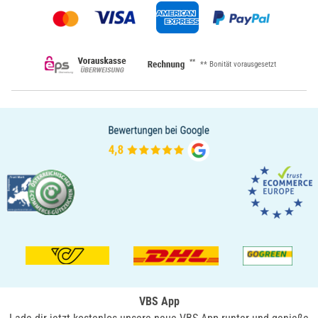
**
** Bonität vorausgesetzt
VBS App