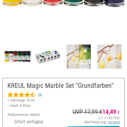
KREUL Magic Marble Set "Grundfarben"
(3)
Füllmenge: 20 ml
Inhalt: 6 Stück
UVP 17,99 €
14,49
€
Artikelnummer
434676
(1 l = 120,75 €)
Sofort verfügbar
Alle Preise zzgl.
Versand