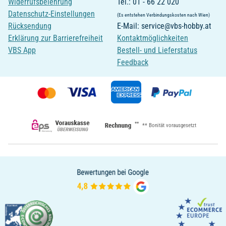
Widerrufsbelehrung
Tel.: 01 - 66 22 020
Datenschutz-Einstellungen
(Es entstehen Verbindungskosten nach Wien)
Rücksendung
E-Mail: service@vbs-hobby.at
Erklärung zur Barrierefreiheit
Kontaktmöglichkeiten
VBS App
Bestell- und Lieferstatus
Feedback
**
** Bonität vorausgesetzt